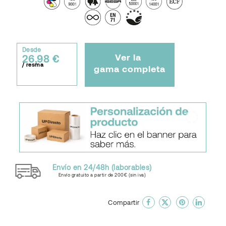
Desde
Ver la
26,98 €
/ resma
gama completa
Envío en 24/48h (laborables)
Envío gratuito a partir de 200€ (sin iva)
done
En favoritos
Compartir