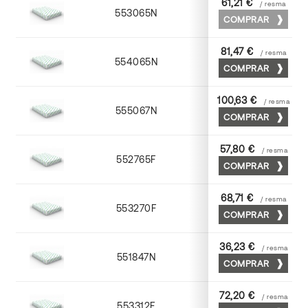
61,21 €
/ resma
553065N
65 x 90
COMPRAR
81,47 €
/ resma
554065N
65 x 90
COMPRAR
100,63 €
/ resma
555067N
65 x 90
COMPRAR
57,80 €
/ resma
552765F
65 x 90
COMPRAR
68,71 €
/ resma
553270F
70 x 100
COMPRAR
36,23 €
/ resma
551847N
45 x 64
COMPRAR
72,20 €
/ resma
553312F
72 x 102