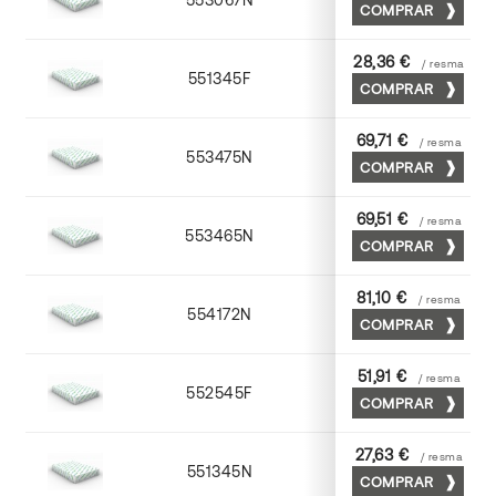
COMPRAR
28,36 €
/ resma
551345F
45 x 64
COMPRAR
69,71 €
/ resma
553475N
75 x 53
COMPRAR
69,51 €
/ resma
553465N
65 x 90
COMPRAR
81,10 €
/ resma
554172N
70 x 100
COMPRAR
51,91 €
/ resma
552545F
45 x 64
COMPRAR
27,63 €
/ resma
551345N
45 x 64
COMPRAR