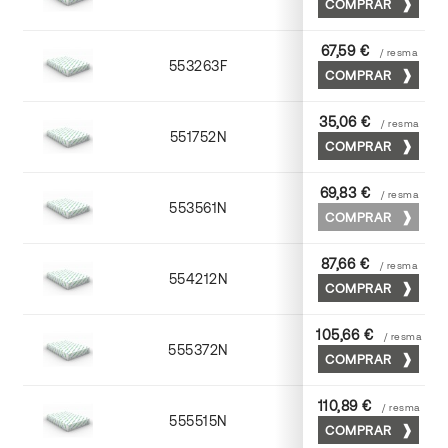
COMPRAR
67,59 €
/ resma
553263F
63 x 88
COMPRAR
35,06 €
/ resma
551752N
52 x 70
COMPRAR
69,83 €
/ resma
553561N
63 x 88
COMPRAR
87,66 €
/ resma
554212N
72 x 102
COMPRAR
105,66 €
/ resma
555372N
70 x 100
COMPRAR
110,89 €
/ resma
555515N
72 x 102
COMPRAR