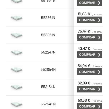
551954N
52 x 70
COMPRAR
51,88 €
/ resma
552561N
63 x 88
COMPRAR
75,47 €
/ resma
553861N
63 x 88
COMPRAR
43,47 €
/ resma
552247N
45 x 64
COMPRAR
54,94 €
/ resma
552854N
52 x 70
COMPRAR
62,39 €
/ resma
553154N
52 x 70
COMPRAR
50,53 €
/ resma
552545N
45 x 64
COMPRAR