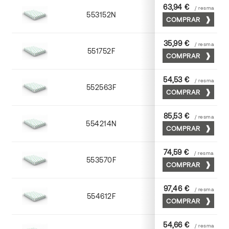
63,94 €
/ resma
553152N
52 x 70
COMPRAR
35,99 €
/ resma
551752F
52 x 70
COMPRAR
54,53 €
/ resma
552563F
63 x 88
COMPRAR
85,53 €
/ resma
554214N
72 x 102
COMPRAR
74,59 €
/ resma
553570F
70 x 100
COMPRAR
97,46 €
/ resma
554612F
72 x 102
COMPRAR
54,66 €
/ resma