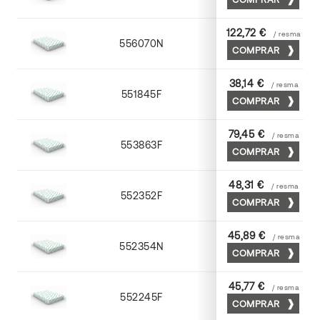
122,72 €
/ resma
556070N
70 x 100
COMPRAR
38,14 €
/ resma
551845F
45 x 64
COMPRAR
79,45 €
/ resma
553863F
63 x 88
COMPRAR
48,31 €
/ resma
552352F
52 x 70
COMPRAR
45,89 €
/ resma
552354N
52 x 70
COMPRAR
45,77 €
/ resma
552245F
45 x 64
COMPRAR