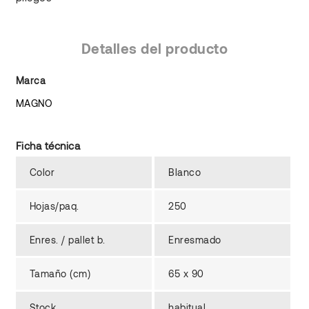
Detalles del producto
Marca
MAGNO
Ficha técnica
Color
Blanco
Hojas/paq.
250
Enres. / pallet b.
Enresmado
Tamaño (cm)
65 x 90
Stock
habitual