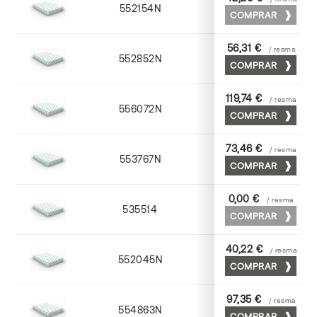
552154N
52 x 70
COMPRAR
56,31 €
/ resma
552852N
52 x 70
COMPRAR
119,74 €
/ resma
556072N
70 x 100
COMPRAR
73,46 €
/ resma
553767N
65 x 90
COMPRAR
0,00 €
/ resma
535514
72 x 102
COMPRAR
40,22 €
/ resma
552045N
45 x 64
COMPRAR
97,35 €
/ resma
554863N
63 x 88
COMPRAR