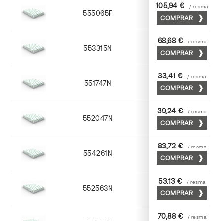
105,94 €
/ resma
555065F
65 x 90
COMPRAR
68,68 €
/ resma
553315N
72 x 102
COMPRAR
33,41 €
/ resma
551747N
45 x 64
COMPRAR
39,24 €
/ resma
552047N
45 x 64
COMPRAR
83,72 €
/ resma
554261N
63 x 88
COMPRAR
53,13 €
/ resma
552563N
63 x 88
COMPRAR
70,88 €
/ resma