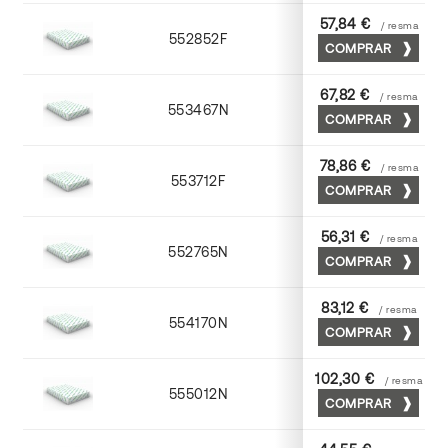
57,84 €
/ resma
552852F
52 x 70
COMPRAR
67,82 €
/ resma
553467N
65 x 90
COMPRAR
78,86 €
/ resma
553712F
72 x 102
COMPRAR
56,31 €
/ resma
552765N
65 x 90
COMPRAR
83,12 €
/ resma
554170N
70 x 100
COMPRAR
102,30 €
/ resma
555012N
72 x 102
COMPRAR