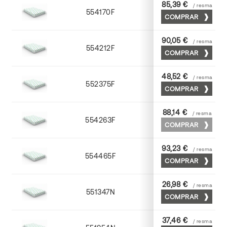
85,39 €
/ resma
554170F
70 x 100
COMPRAR
90,05 €
/ resma
554212F
72 x 102
COMPRAR
48,52 €
/ resma
552375F
75 x 53
COMPRAR
88,14 €
/ resma
554263F
63 x 88
COMPRAR
93,23 €
/ resma
554465F
65 x 90
COMPRAR
26,98 €
/ resma
551347N
45 x 64
COMPRAR
37,46 €
/ resma