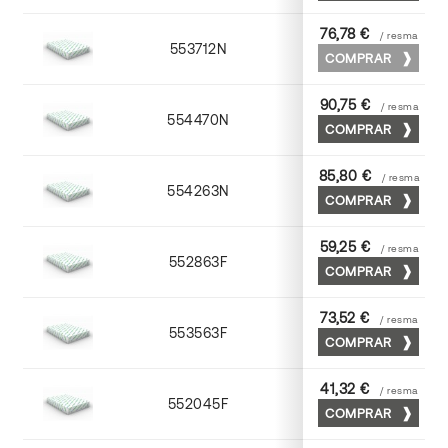
76,78 €
/ resma
553712N
72 x 102
COMPRAR
90,75 €
/ resma
554470N
70 x 100
COMPRAR
85,80 €
/ resma
554263N
63 x 88
COMPRAR
59,25 €
/ resma
552863F
63 x 88
COMPRAR
73,52 €
/ resma
553563F
63 x 88
COMPRAR
41,32 €
/ resma
552045F
45 x 64
COMPRAR