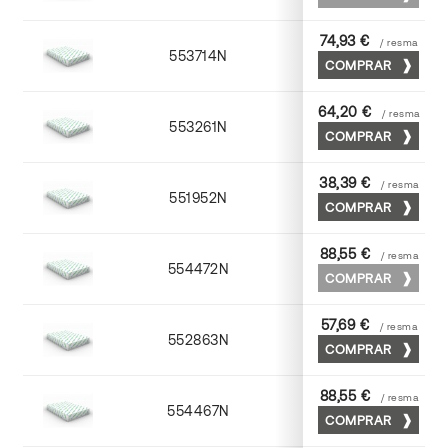
74,93 €
/ resma
553714N
72 x 102
COMPRAR
64,20 €
/ resma
553261N
63 x 88
COMPRAR
38,39 €
/ resma
551952N
52 x 70
COMPRAR
88,55 €
/ resma
554472N
70 x 100
COMPRAR
57,69 €
/ resma
552863N
63 x 88
COMPRAR
88,55 €
/ resma
554467N
65 x 90
COMPRAR