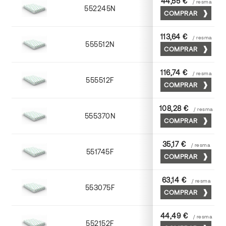
44,55 €
/ resma
552245N
45 x 64
COMPRAR
113,64 €
/ resma
555512N
72 x 102
COMPRAR
116,74 €
/ resma
555512F
72 x 102
COMPRAR
108,28 €
/ resma
555370N
70 x 100
COMPRAR
35,17 €
/ resma
551745F
45 x 64
COMPRAR
63,14 €
/ resma
553075F
75 x 53
COMPRAR
44,49 €
/ resma
552152F
52 x 70