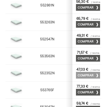
56,30 €
/ resma
552861N
63 x 88
COMPRAR
65,79 €
/ resma
553263N
63 x 88
COMPRAR
49,31 €
/ resma
552547N
45 x 64
COMPRAR
71,57 €
/ resma
553563N
63 x 88
COMPRAR
47,03 €
/ resma
552352N
52 x 70
COMPRAR
77,33 €
/ resma
553765F
65 x 90
COMPRAR
59,74 €
/ resma
553067N
65 x 90