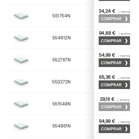
34,24 €
/ resma
551754N
52 x 70
COMPRAR
94,88 €
/ resma
554612N
72 x 102
COMPRAR
54,99 €
/ resma
552767N
65 x 90
COMPRAR
65,36 €
/ resma
553272N
70 x 100
COMPRAR
29,16 €
/ resma
551548N
45 x 64
COMPRAR
94,99 €
/ resma
554861N
63 x 88
COMPRAR