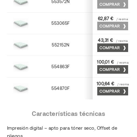
553572N
70 x 100
COMPRAR
62,87 €
/ resma
553065F
65 x 90
COMPRAR
43,31 €
/ resma
552152N
52 x 70
COMPRAR
100,01 €
/ resma
554863F
63 x 88
COMPRAR
100,64 €
/ resma
554870F
70 x 100
COMPRAR
Características técnicas
Impresión digital – apto para tóner seco, Offset de
pliegos