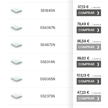
37,13 €
/ resma
551845N
45 x 64
COMPRAR
79,49 €
/ resma
554067N
65 x 90
COMPRAR
95,59 €
/ resma
554872N
70 x 100
COMPRAR
99,82 €
/ resma
555014N
72 x 102
COMPRAR
103,13 €
/ resma
555065N
65 x 90
COMPRAR
47,23 €
/ resma
552375N
75 x 53
COMPRAR