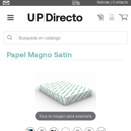
Noticias
|
Contacto
Papel Magno Satín
Toca la imagen para ampliarla