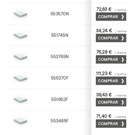
72,63 €
/ resma
553570N
70 x 100
COMPRAR
34,24 €
/ resma
551745N
45 x 64
COMPRAR
75,28 €
/ resma
553765N
65 x 90
COMPRAR
111,23 €
/ resma
555370F
70 x 100
COMPRAR
39,43 €
/ resma
551952F
52 x 70
COMPRAR
71,40 €
/ resma
553465F
65 x 90
COMPRAR