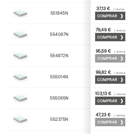
37,13 €
/ resma
551845N
45 x 64
COMPRAR
79,49 €
/ resma
554067N
65 x 90
COMPRAR
95,59 €
/ resma
554872N
70 x 100
COMPRAR
99,82 €
/ resma
555014N
72 x 102
COMPRAR
103,13 €
/ resma
555065N
65 x 90
COMPRAR
47,23 €
/ resma
552375N
75 x 53
COMPRAR