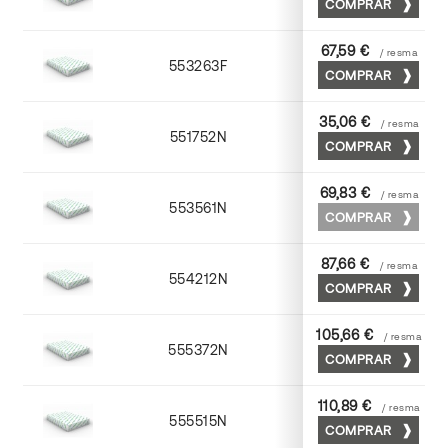
COMPRAR
67,59 €
/ resma
553263F
63 x 88
COMPRAR
35,06 €
/ resma
551752N
52 x 70
COMPRAR
69,83 €
/ resma
553561N
63 x 88
COMPRAR
87,66 €
/ resma
554212N
72 x 102
COMPRAR
105,66 €
/ resma
555372N
70 x 100
COMPRAR
110,89 €
/ resma
555515N
72 x 102
COMPRAR