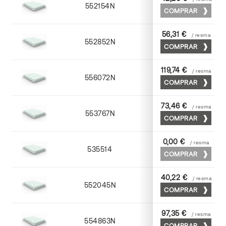
552154N
52 x 70
COMPRAR
56,31 €
/ resma
552852N
52 x 70
COMPRAR
119,74 €
/ resma
556072N
70 x 100
COMPRAR
73,46 €
/ resma
553767N
65 x 90
COMPRAR
0,00 €
/ resma
535514
72 x 102
COMPRAR
40,22 €
/ resma
552045N
45 x 64
COMPRAR
97,35 €
/ resma
554863N
63 x 88
COMPRAR