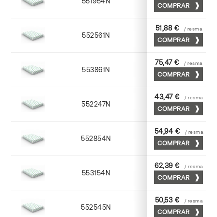
551954N
52 x 70
COMPRAR
51,88 €
/ resma
552561N
63 x 88
COMPRAR
75,47 €
/ resma
553861N
63 x 88
COMPRAR
43,47 €
/ resma
552247N
45 x 64
COMPRAR
54,94 €
/ resma
552854N
52 x 70
COMPRAR
62,39 €
/ resma
553154N
52 x 70
COMPRAR
50,53 €
/ resma
552545N
45 x 64
COMPRAR