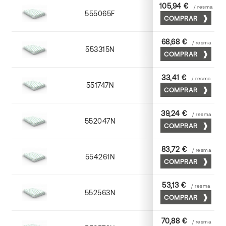
105,94 €
/ resma
555065F
65 x 90
COMPRAR
68,68 €
/ resma
553315N
72 x 102
COMPRAR
33,41 €
/ resma
551747N
45 x 64
COMPRAR
39,24 €
/ resma
552047N
45 x 64
COMPRAR
83,72 €
/ resma
554261N
63 x 88
COMPRAR
53,13 €
/ resma
552563N
63 x 88
COMPRAR
70,88 €
/ resma