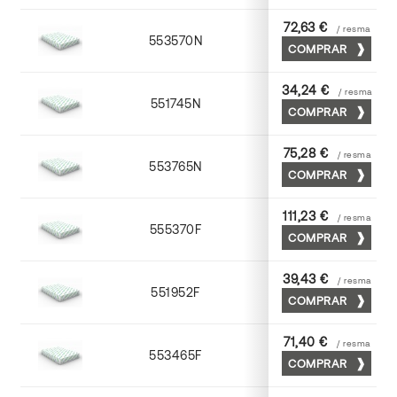
72,63 €
/ resma
553570N
70 x 100
COMPRAR
34,24 €
/ resma
551745N
45 x 64
COMPRAR
75,28 €
/ resma
553765N
65 x 90
COMPRAR
111,23 €
/ resma
555370F
70 x 100
COMPRAR
39,43 €
/ resma
551952F
52 x 70
COMPRAR
71,40 €
/ resma
553465F
65 x 90
COMPRAR