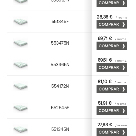
COMPRAR
28,36 €
/ resma
551345F
45 x 64
COMPRAR
69,71 €
/ resma
553475N
75 x 53
COMPRAR
69,51 €
/ resma
553465N
65 x 90
COMPRAR
81,10 €
/ resma
554172N
70 x 100
COMPRAR
51,91 €
/ resma
552545F
45 x 64
COMPRAR
27,63 €
/ resma
551345N
45 x 64
COMPRAR