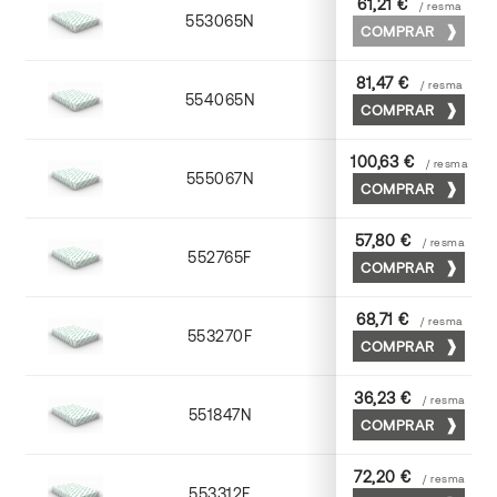
61,21 €
/ resma
553065N
65 x 90
COMPRAR
81,47 €
/ resma
554065N
65 x 90
COMPRAR
100,63 €
/ resma
555067N
65 x 90
COMPRAR
57,80 €
/ resma
552765F
65 x 90
COMPRAR
68,71 €
/ resma
553270F
70 x 100
COMPRAR
36,23 €
/ resma
551847N
45 x 64
COMPRAR
72,20 €
/ resma
553312F
72 x 102