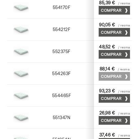
85,39 €
/ resma
554170F
70 x 100
COMPRAR
90,05 €
/ resma
554212F
72 x 102
COMPRAR
48,52 €
/ resma
552375F
75 x 53
COMPRAR
88,14 €
/ resma
554263F
63 x 88
COMPRAR
93,23 €
/ resma
554465F
65 x 90
COMPRAR
26,98 €
/ resma
551347N
45 x 64
COMPRAR
37,46 €
/ resma