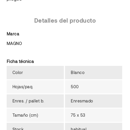
Detalles del producto
Marca
MAGNO
Ficha técnica
Color
Blanco
Hojas/paq.
500
Enres. / pallet b.
Enresmado
Tamaño (cm)
75 x 53
Stock
habitual