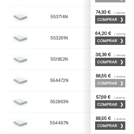
74,93 €
/ resma
553714N
72 x 102
COMPRAR
64,20 €
/ resma
553261N
63 x 88
COMPRAR
38,39 €
/ resma
551952N
52 x 70
COMPRAR
88,55 €
/ resma
554472N
70 x 100
COMPRAR
57,69 €
/ resma
552863N
63 x 88
COMPRAR
88,55 €
/ resma
554467N
65 x 90
COMPRAR