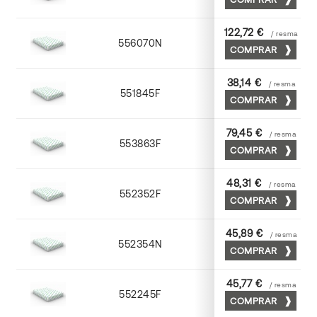
122,72 €
/ resma
556070N
70 x 100
COMPRAR
38,14 €
/ resma
551845F
45 x 64
COMPRAR
79,45 €
/ resma
553863F
63 x 88
COMPRAR
48,31 €
/ resma
552352F
52 x 70
COMPRAR
45,89 €
/ resma
552354N
52 x 70
COMPRAR
45,77 €
/ resma
552245F
45 x 64
COMPRAR