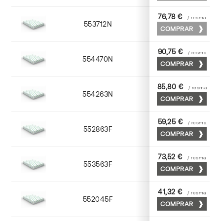
76,78 €
/ resma
553712N
72 x 102
COMPRAR
90,75 €
/ resma
554470N
70 x 100
COMPRAR
85,80 €
/ resma
554263N
63 x 88
COMPRAR
59,25 €
/ resma
552863F
63 x 88
COMPRAR
73,52 €
/ resma
553563F
63 x 88
COMPRAR
41,32 €
/ resma
552045F
45 x 64
COMPRAR