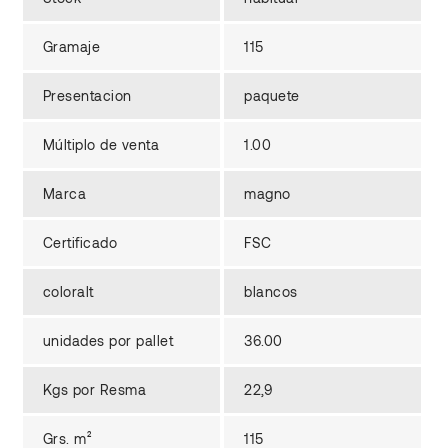
Gramaje
115
Presentacion
paquete
Múltiplo de venta
1.00
Marca
magno
Certificado
FSC
coloralt
blancos
unidades por pallet
36.00
Kgs por Resma
22,9
Grs. m²
115