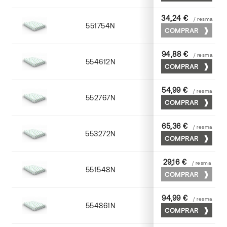
34,24 €
/ resma
551754N
52 x 70
COMPRAR
94,88 €
/ resma
554612N
72 x 102
COMPRAR
54,99 €
/ resma
552767N
65 x 90
COMPRAR
65,36 €
/ resma
553272N
70 x 100
COMPRAR
29,16 €
/ resma
551548N
45 x 64
COMPRAR
94,99 €
/ resma
554861N
63 x 88
COMPRAR