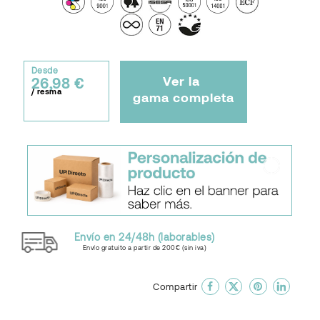
Desde
Ver la
26,98 €
/ resma
gama completa
Envío en 24/48h (laborables)
Envío gratuito a partir de 200€ (sin iva)
done
En favoritos
Compartir