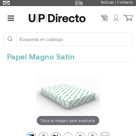
Noticias
|
Contacto
Papel Magno Satín
Toca la imagen para ampliarla