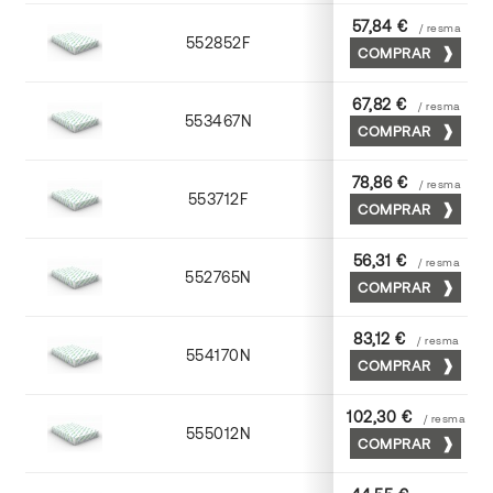
57,84 €
/ resma
552852F
52 x 70
COMPRAR
67,82 €
/ resma
553467N
65 x 90
COMPRAR
78,86 €
/ resma
553712F
72 x 102
COMPRAR
56,31 €
/ resma
552765N
65 x 90
COMPRAR
83,12 €
/ resma
554170N
70 x 100
COMPRAR
102,30 €
/ resma
555012N
72 x 102
COMPRAR