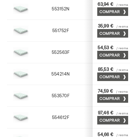
63,94 €
/ resma
553152N
52 x 70
COMPRAR
35,99 €
/ resma
551752F
52 x 70
COMPRAR
54,53 €
/ resma
552563F
63 x 88
COMPRAR
85,53 €
/ resma
554214N
72 x 102
COMPRAR
74,59 €
/ resma
553570F
70 x 100
COMPRAR
97,46 €
/ resma
554612F
72 x 102
COMPRAR
54,66 €
/ resma