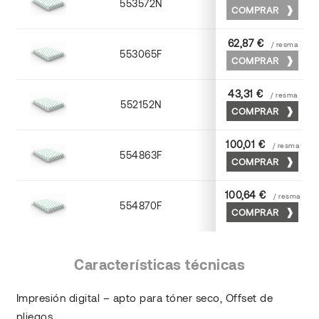
553572N
70 x 100
COMPRAR
62,87 €
/ resma
553065F
65 x 90
COMPRAR
43,31 €
/ resma
552152N
52 x 70
COMPRAR
100,01 €
/ resma
554863F
63 x 88
COMPRAR
100,64 €
/ resma
554870F
70 x 100
COMPRAR
Características técnicas
Impresión digital – apto para tóner seco, Offset de
pliegos