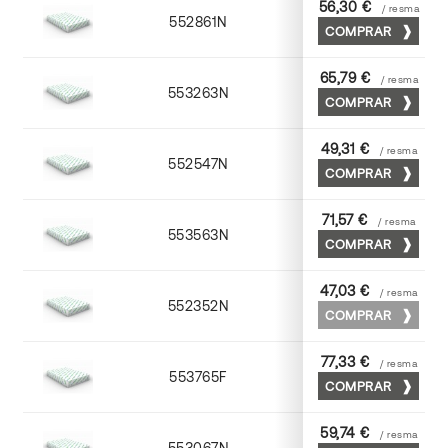
56,30 €
/ resma
552861N
63 x 88
COMPRAR
65,79 €
/ resma
553263N
63 x 88
COMPRAR
49,31 €
/ resma
552547N
45 x 64
COMPRAR
71,57 €
/ resma
553563N
63 x 88
COMPRAR
47,03 €
/ resma
552352N
52 x 70
COMPRAR
77,33 €
/ resma
553765F
65 x 90
COMPRAR
59,74 €
/ resma
553067N
65 x 90