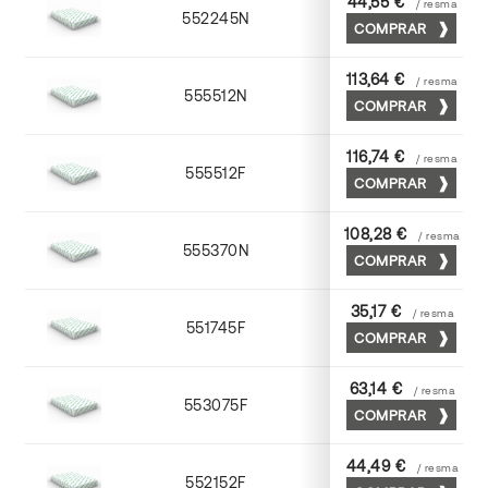
44,55 €
/ resma
552245N
45 x 64
COMPRAR
113,64 €
/ resma
555512N
72 x 102
COMPRAR
116,74 €
/ resma
555512F
72 x 102
COMPRAR
108,28 €
/ resma
555370N
70 x 100
COMPRAR
35,17 €
/ resma
551745F
45 x 64
COMPRAR
63,14 €
/ resma
553075F
75 x 53
COMPRAR
44,49 €
/ resma
552152F
52 x 70