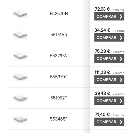
72,63 €
/ resma
553570N
70 x 100
COMPRAR
34,24 €
/ resma
551745N
45 x 64
COMPRAR
75,28 €
/ resma
553765N
65 x 90
COMPRAR
111,23 €
/ resma
555370F
70 x 100
COMPRAR
39,43 €
/ resma
551952F
52 x 70
COMPRAR
71,40 €
/ resma
553465F
65 x 90
COMPRAR