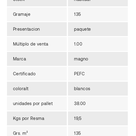
Gramaje
135
Presentacion
paquete
Múltiplo de venta
1.00
Marca
magno
Certificado
PEFC
coloralt
blancos
unidades por pallet
38.00
Kgs por Resma
19,5
Grs. m²
135