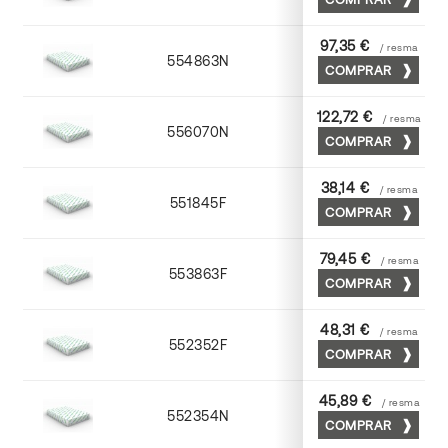
97,35 €
/ resma
554863N
63 x 88
COMPRAR
122,72 €
/ resma
556070N
70 x 100
COMPRAR
38,14 €
/ resma
551845F
45 x 64
COMPRAR
79,45 €
/ resma
553863F
63 x 88
COMPRAR
48,31 €
/ resma
552352F
52 x 70
COMPRAR
45,89 €
/ resma
552354N
52 x 70
COMPRAR