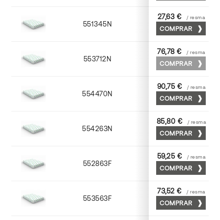
27,63 €
/ resma
551345N
45 x 64
COMPRAR
76,78 €
/ resma
553712N
72 x 102
COMPRAR
90,75 €
/ resma
554470N
70 x 100
COMPRAR
85,80 €
/ resma
554263N
63 x 88
COMPRAR
59,25 €
/ resma
552863F
63 x 88
COMPRAR
73,52 €
/ resma
553563F
63 x 88
COMPRAR