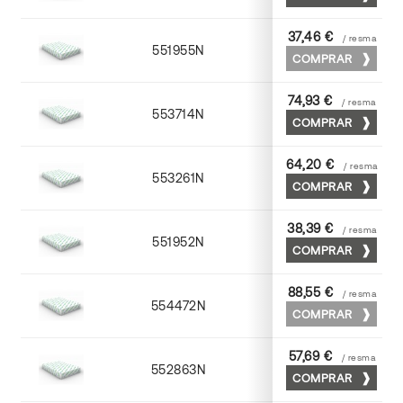
37,46 €
/ resma
551955N
52 x 70
COMPRAR
74,93 €
/ resma
553714N
72 x 102
COMPRAR
64,20 €
/ resma
553261N
63 x 88
COMPRAR
38,39 €
/ resma
551952N
52 x 70
COMPRAR
88,55 €
/ resma
554472N
70 x 100
COMPRAR
57,69 €
/ resma
552863N
63 x 88
COMPRAR