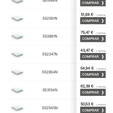
551954N
52 x 70
COMPRAR
51,88 €
/ resma
552561N
63 x 88
COMPRAR
75,47 €
/ resma
553861N
63 x 88
COMPRAR
43,47 €
/ resma
552247N
45 x 64
COMPRAR
54,94 €
/ resma
552854N
52 x 70
COMPRAR
62,39 €
/ resma
553154N
52 x 70
COMPRAR
50,53 €
/ resma
552545N
45 x 64
COMPRAR