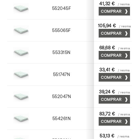
41,32 €
/ resma
552045F
45 x 64
COMPRAR
105,94 €
/ resma
555065F
65 x 90
COMPRAR
68,68 €
/ resma
553315N
72 x 102
COMPRAR
33,41 €
/ resma
551747N
45 x 64
COMPRAR
39,24 €
/ resma
552047N
45 x 64
COMPRAR
83,72 €
/ resma
554261N
63 x 88
COMPRAR
53,13 €
/ resma