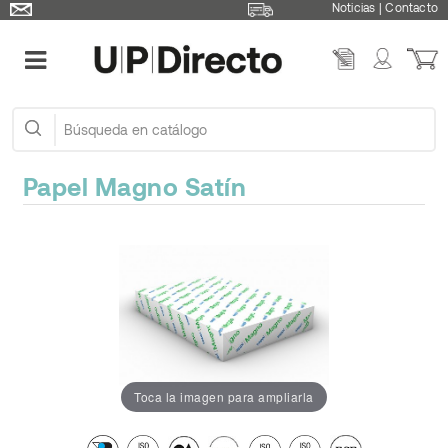
Noticias
|
Contacto
Papel Magno Satín
Toca la imagen para ampliarla