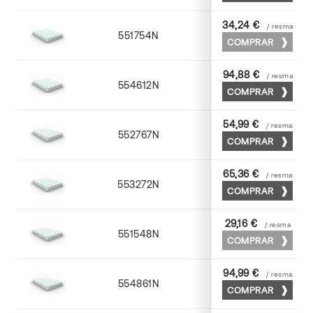
34,24 €
/ resma
551754N
52 x 70
COMPRAR
94,88 €
/ resma
554612N
72 x 102
COMPRAR
54,99 €
/ resma
552767N
65 x 90
COMPRAR
65,36 €
/ resma
553272N
70 x 100
COMPRAR
29,16 €
/ resma
551548N
45 x 64
COMPRAR
94,99 €
/ resma
554861N
63 x 88
COMPRAR