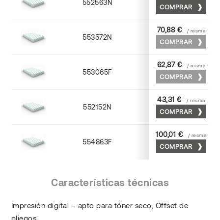
552563N
63 x 88
COMPRAR
70,88 €
/ resma
553572N
70 x 100
COMPRAR
62,87 €
/ resma
553065F
65 x 90
COMPRAR
43,31 €
/ resma
552152N
52 x 70
COMPRAR
100,01 €
/ resma
554863F
63 x 88
COMPRAR
Características técnicas
Impresión digital – apto para tóner seco, Offset de
pliegos