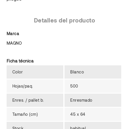
Detalles del producto
Marca
MAGNO
Ficha técnica
Color
Blanco
Hojas/paq.
500
Enres. / pallet b.
Enresmado
Tamaño (cm)
45 x 64
Stock
habitual