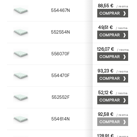
88,55 €
/ resma
554467N
65 x 90
COMPRAR
49,51 €
/ resma
552554N
52 x 70
COMPRAR
126,07 €
/ resma
556070F
70 x 100
COMPRAR
93,23 €
/ resma
554470F
70 x 100
COMPRAR
52,12 €
/ resma
552552F
52 x 70
COMPRAR
92,58 €
/ resma
554614N
72 x 102
COMPRAR
128,91 €
/ resma