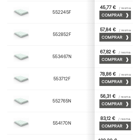
45,77 €
/ resma
552245F
45 x 64
COMPRAR
57,84 €
/ resma
552852F
52 x 70
COMPRAR
67,82 €
/ resma
553467N
65 x 90
COMPRAR
78,86 €
/ resma
553712F
72 x 102
COMPRAR
56,31 €
/ resma
552765N
65 x 90
COMPRAR
83,12 €
/ resma
554170N
70 x 100
COMPRAR