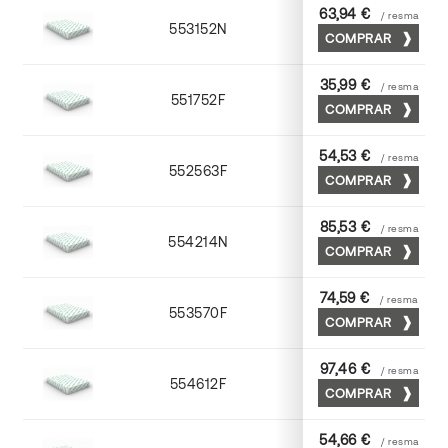
63,94 €
/ resma
553152N
52 x 70
COMPRAR
35,99 €
/ resma
551752F
52 x 70
COMPRAR
54,53 €
/ resma
552563F
63 x 88
COMPRAR
85,53 €
/ resma
554214N
72 x 102
COMPRAR
74,59 €
/ resma
553570F
70 x 100
COMPRAR
97,46 €
/ resma
554612F
72 x 102
COMPRAR
54,66 €
/ resma