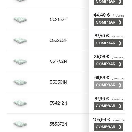
COMPRAR
44,49 €
/ resma
552152F
52 x 70
COMPRAR
67,59 €
/ resma
553263F
63 x 88
COMPRAR
35,06 €
/ resma
551752N
52 x 70
COMPRAR
69,83 €
/ resma
553561N
63 x 88
COMPRAR
87,66 €
/ resma
554212N
72 x 102
COMPRAR
105,66 €
/ resma
555372N
70 x 100
COMPRAR