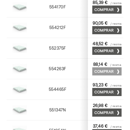
85,39 €
/ resma
554170F
70 x 100
COMPRAR
90,05 €
/ resma
554212F
72 x 102
COMPRAR
48,52 €
/ resma
552375F
75 x 53
COMPRAR
88,14 €
/ resma
554263F
63 x 88
COMPRAR
93,23 €
/ resma
554465F
65 x 90
COMPRAR
26,98 €
/ resma
551347N
45 x 64
COMPRAR
37,46 €
/ resma