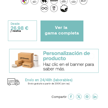
Desde
Ver la
26,98 €
/ resma
gama completa
Envío en 24/48h (laborables)
Envío gratuito a partir de 200€ (sin iva)
done
En favoritos
Compartir