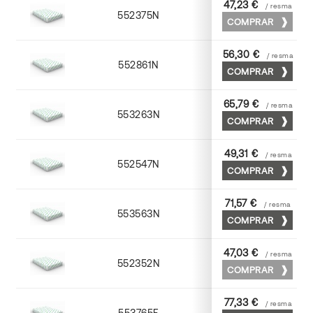
47,23 €
/ resma
552375N
75 x 53
COMPRAR
56,30 €
/ resma
552861N
63 x 88
COMPRAR
65,79 €
/ resma
553263N
63 x 88
COMPRAR
49,31 €
/ resma
552547N
45 x 64
COMPRAR
71,57 €
/ resma
553563N
63 x 88
COMPRAR
47,03 €
/ resma
552352N
52 x 70
COMPRAR
77,33 €
/ resma
553765F
65 x 90