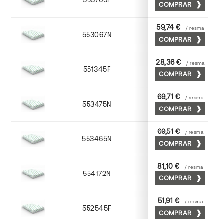
COMPRAR
59,74 €
/ resma
553067N
65 x 90
COMPRAR
28,36 €
/ resma
551345F
45 x 64
COMPRAR
69,71 €
/ resma
553475N
75 x 53
COMPRAR
69,51 €
/ resma
553465N
65 x 90
COMPRAR
81,10 €
/ resma
554172N
70 x 100
COMPRAR
51,91 €
/ resma
552545F
45 x 64
COMPRAR