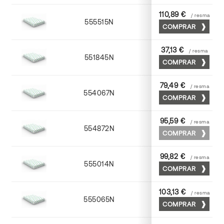
110,89 €
/ resma
555515N
72 x 102
COMPRAR
37,13 €
/ resma
551845N
45 x 64
COMPRAR
79,49 €
/ resma
554067N
65 x 90
COMPRAR
95,59 €
/ resma
554872N
70 x 100
COMPRAR
99,82 €
/ resma
555014N
72 x 102
COMPRAR
103,13 €
/ resma
555065N
65 x 90
COMPRAR