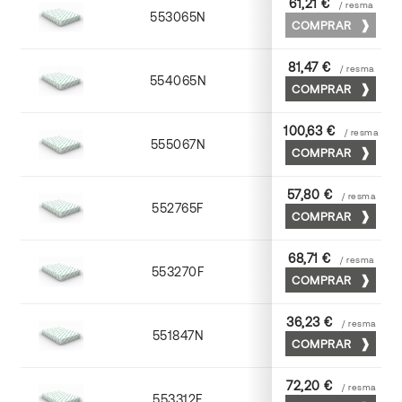
61,21 €
/ resma
553065N
65 x 90
COMPRAR
81,47 €
/ resma
554065N
65 x 90
COMPRAR
100,63 €
/ resma
555067N
65 x 90
COMPRAR
57,80 €
/ resma
552765F
65 x 90
COMPRAR
68,71 €
/ resma
553270F
70 x 100
COMPRAR
36,23 €
/ resma
551847N
45 x 64
COMPRAR
72,20 €
/ resma
553312F
72 x 102