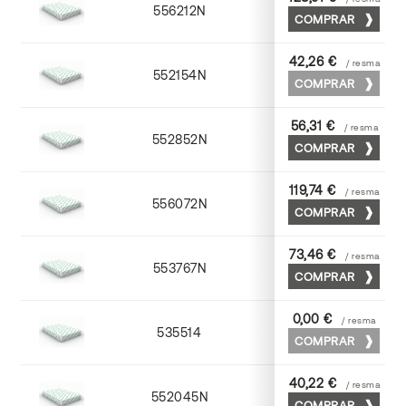
556212N
72 x 102
COMPRAR
42,26 €
/ resma
552154N
52 x 70
COMPRAR
56,31 €
/ resma
552852N
52 x 70
COMPRAR
119,74 €
/ resma
556072N
70 x 100
COMPRAR
73,46 €
/ resma
553767N
65 x 90
COMPRAR
0,00 €
/ resma
535514
72 x 102
COMPRAR
40,22 €
/ resma
552045N
45 x 64
COMPRAR