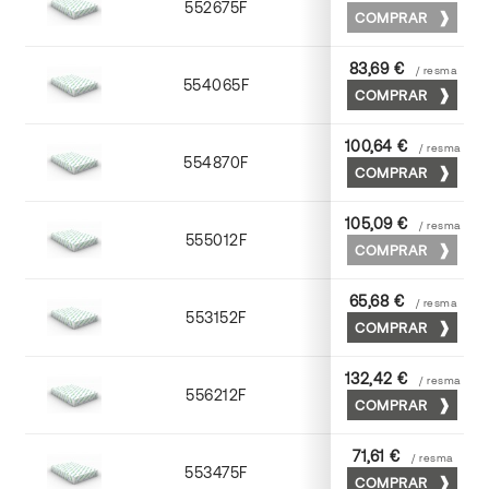
552675F
75 x 53
COMPRAR
83,69 €
/ resma
554065F
65 x 90
COMPRAR
100,64 €
/ resma
554870F
70 x 100
COMPRAR
105,09 €
/ resma
555012F
72 x 102
COMPRAR
65,68 €
/ resma
553152F
52 x 70
COMPRAR
132,42 €
/ resma
556212F
72 x 102
COMPRAR
71,61 €
/ resma
553475F
75 x 53
COMPRAR