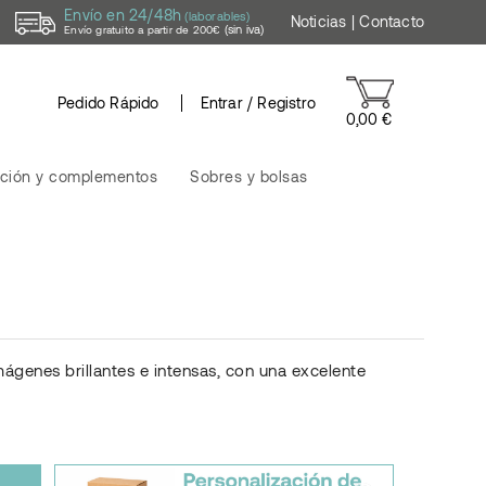
Envío en 24/48h
(laborables)
Noticias
|
Contacto
(sin iva)
Envío gratuito a partir de 200€
Pedido Rápido
Entrar / Registro
0,00 €
ción y complementos
Sobres y bolsas
ágenes brillantes e intensas, con una excelente