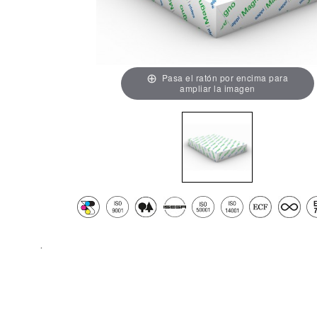
Pasa el ratón por encima para
ampliar la imagen
.