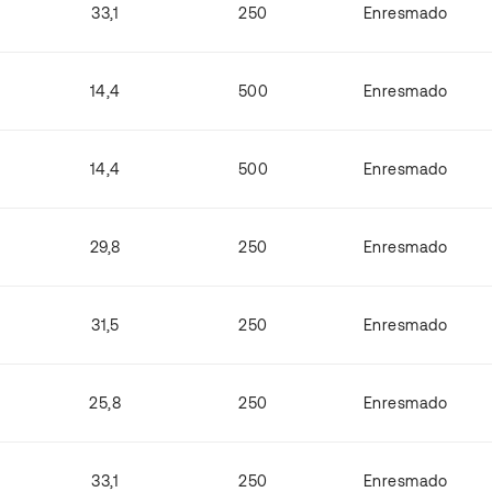
33,1
250
Enresmado
14,4
500
Enresmado
14,4
500
Enresmado
29,8
250
Enresmado
31,5
250
Enresmado
25,8
250
Enresmado
33,1
250
Enresmado