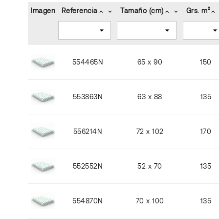
Imagen
Referencia
Tamaño (cm)
Grs. m²
keyboard_arrow_up
keyboard_arrow_down
keyboard_arrow_up
keyboard_arrow_down
keyboard_arrow_up
554465N
65 x 90
150
553863N
63 x 88
135
556214N
72 x 102
170
552552N
52 x 70
135
554870N
70 x 100
135