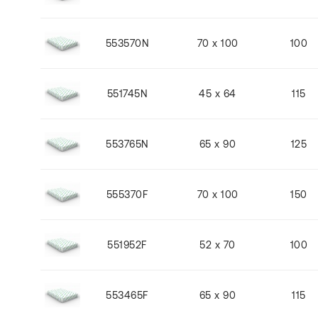
553570N
70 x 100
100
551745N
45 x 64
115
553765N
65 x 90
125
555370F
70 x 100
150
551952F
52 x 70
100
553465F
65 x 90
115