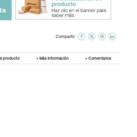
ta
done
En favoritos
Compartir
el producto
Más información
Comentarios