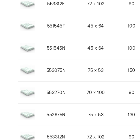
553312F
72 x 102
90
551545F
45 x 64
100
551545N
45 x 64
100
553075N
75 x 53
150
553270N
70 x 100
90
552675N
75 x 53
130
553312N
72 x 102
90