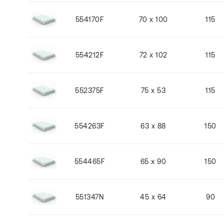
554170F
70 x 100
115
554212F
72 x 102
115
552375F
75 x 53
115
554263F
63 x 88
150
554465F
65 x 90
150
551347N
45 x 64
90