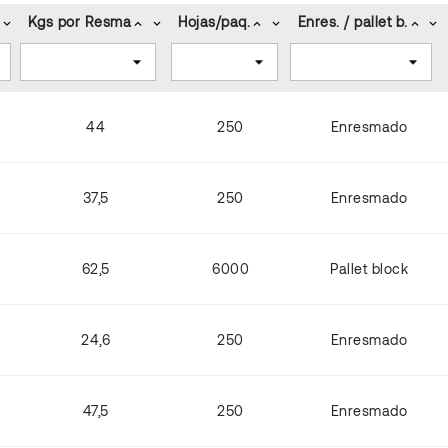
Kgs por Resma
Hojas/paq.
Enres. / pallet b.
keyboard_arrow_down
keyboard_arrow_up
keyboard_arrow_down
keyboard_arrow_up
keyboard_arrow_down
keyboard_arrow_up
keyboard_arrow_down
44
250
Enresmado
37,5
250
Enresmado
62,5
6000
Pallet block
24,6
250
Enresmado
47,5
250
Enresmado