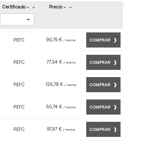
Certificado
Precio
keyboard_arrow_up
keyboard_arrow_down
keyboard_arrow_up
keyboard_arrow_down
90,75 €
PEFC
COMPRAR
/ resma
77,34 €
PEFC
COMPRAR
/ resma
125,78 €
PEFC
COMPRAR
/ resma
50,74 €
PEFC
COMPRAR
/ resma
97,97 €
PEFC
COMPRAR
/ resma