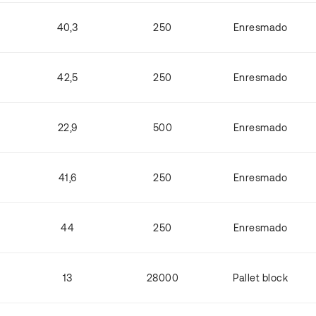
40,3
250
Enresmado
42,5
250
Enresmado
22,9
500
Enresmado
41,6
250
Enresmado
44
250
Enresmado
13
28000
Pallet block