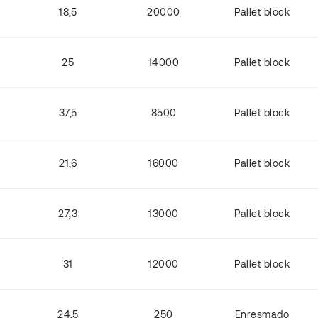
18,5
20000
Pallet block
25
14000
Pallet block
37,5
8500
Pallet block
21,6
16000
Pallet block
27,3
13000
Pallet block
31
12000
Pallet block
24,5
250
Enresmado