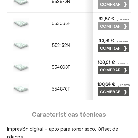
553572N
70 x 100
COMPRAR
62,87 €
/ resma
553065F
65 x 90
COMPRAR
43,31 €
/ resma
552152N
52 x 70
COMPRAR
100,01 €
/ resma
554863F
63 x 88
COMPRAR
100,64 €
/ resma
554870F
70 x 100
COMPRAR
Características técnicas
Impresión digital – apto para tóner seco, Offset de
pliegos