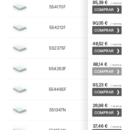
85,39 €
/ resma
554170F
70 x 100
COMPRAR
90,05 €
/ resma
554212F
72 x 102
COMPRAR
48,52 €
/ resma
552375F
75 x 53
COMPRAR
88,14 €
/ resma
554263F
63 x 88
COMPRAR
93,23 €
/ resma
554465F
65 x 90
COMPRAR
26,98 €
/ resma
551347N
45 x 64
COMPRAR
37,46 €
/ resma