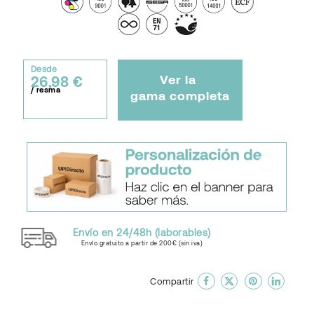
Desde
Ver la
26,98 €
/ resma
gama completa
Envío en 24/48h (laborables)
Envío gratuito a partir de 200€ (sin iva)
done
En favoritos
Compartir