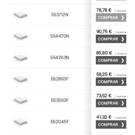
76,78 €
/ resma
553712N
72 x 102
COMPRAR
90,75 €
/ resma
554470N
70 x 100
COMPRAR
85,80 €
/ resma
554263N
63 x 88
COMPRAR
59,25 €
/ resma
552863F
63 x 88
COMPRAR
73,52 €
/ resma
553563F
63 x 88
COMPRAR
41,32 €
/ resma
552045F
45 x 64
COMPRAR