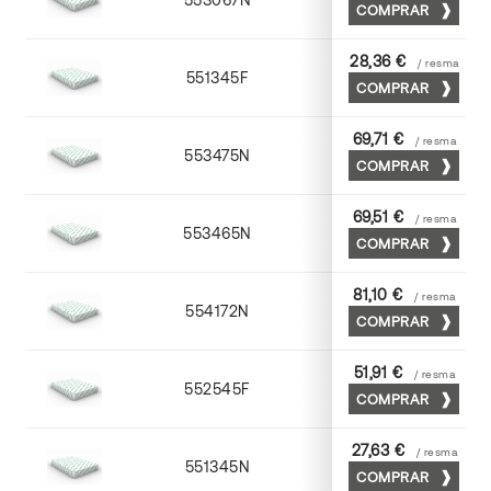
COMPRAR
28,36 €
/ resma
551345F
45 x 64
COMPRAR
69,71 €
/ resma
553475N
75 x 53
COMPRAR
69,51 €
/ resma
553465N
65 x 90
COMPRAR
81,10 €
/ resma
554172N
70 x 100
COMPRAR
51,91 €
/ resma
552545F
45 x 64
COMPRAR
27,63 €
/ resma
551345N
45 x 64
COMPRAR