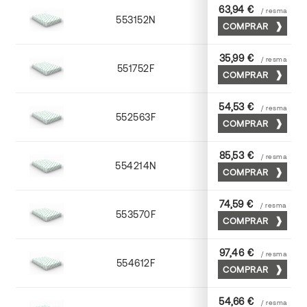
63,94 €
/ resma
553152N
52 x 70
COMPRAR
35,99 €
/ resma
551752F
52 x 70
COMPRAR
54,53 €
/ resma
552563F
63 x 88
COMPRAR
85,53 €
/ resma
554214N
72 x 102
COMPRAR
74,59 €
/ resma
553570F
70 x 100
COMPRAR
97,46 €
/ resma
554612F
72 x 102
COMPRAR
54,66 €
/ resma