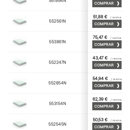
551954N
52 x 70
COMPRAR
51,88 €
/ resma
552561N
63 x 88
COMPRAR
75,47 €
/ resma
553861N
63 x 88
COMPRAR
43,47 €
/ resma
552247N
45 x 64
COMPRAR
54,94 €
/ resma
552854N
52 x 70
COMPRAR
62,39 €
/ resma
553154N
52 x 70
COMPRAR
50,53 €
/ resma
552545N
45 x 64
COMPRAR