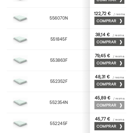
122,72 €
/ resma
556070N
70 x 100
COMPRAR
38,14 €
/ resma
551845F
45 x 64
COMPRAR
79,45 €
/ resma
553863F
63 x 88
COMPRAR
48,31 €
/ resma
552352F
52 x 70
COMPRAR
45,89 €
/ resma
552354N
52 x 70
COMPRAR
45,77 €
/ resma
552245F
45 x 64
COMPRAR