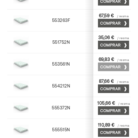
COMPRAR
67,59 €
/ resma
553263F
63 x 88
COMPRAR
35,06 €
/ resma
551752N
52 x 70
COMPRAR
69,83 €
/ resma
553561N
63 x 88
COMPRAR
87,66 €
/ resma
554212N
72 x 102
COMPRAR
105,66 €
/ resma
555372N
70 x 100
COMPRAR
110,89 €
/ resma
555515N
72 x 102
COMPRAR