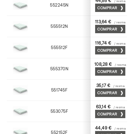
44,55 €
/ resma
552245N
45 x 64
COMPRAR
113,64 €
/ resma
555512N
72 x 102
COMPRAR
116,74 €
/ resma
555512F
72 x 102
COMPRAR
108,28 €
/ resma
555370N
70 x 100
COMPRAR
35,17 €
/ resma
551745F
45 x 64
COMPRAR
63,14 €
/ resma
553075F
75 x 53
COMPRAR
44,49 €
/ resma
552152F
52 x 70