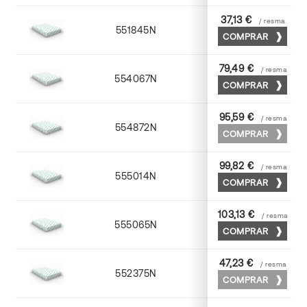
37,13 €
/ resma
551845N
45 x 64
COMPRAR
79,49 €
/ resma
554067N
65 x 90
COMPRAR
95,59 €
/ resma
554872N
70 x 100
COMPRAR
99,82 €
/ resma
555014N
72 x 102
COMPRAR
103,13 €
/ resma
555065N
65 x 90
COMPRAR
47,23 €
/ resma
552375N
75 x 53
COMPRAR