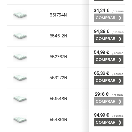
34,24 €
/ resma
551754N
52 x 70
COMPRAR
94,88 €
/ resma
554612N
72 x 102
COMPRAR
54,99 €
/ resma
552767N
65 x 90
COMPRAR
65,36 €
/ resma
553272N
70 x 100
COMPRAR
29,16 €
/ resma
551548N
45 x 64
COMPRAR
94,99 €
/ resma
554861N
63 x 88
COMPRAR