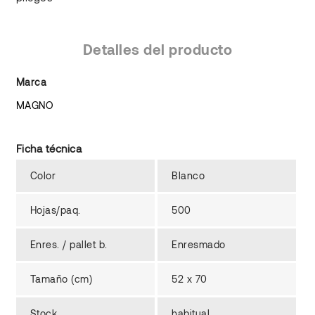
Detalles del producto
Marca
MAGNO
Ficha técnica
Color
Blanco
Hojas/paq.
500
Enres. / pallet b.
Enresmado
Tamaño (cm)
52 x 70
Stock
habitual