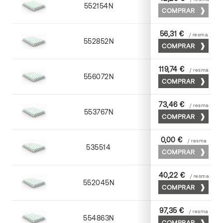
552154N
52 x 70
COMPRAR
56,31 €
/ resma
552852N
52 x 70
COMPRAR
119,74 €
/ resma
556072N
70 x 100
COMPRAR
73,46 €
/ resma
553767N
65 x 90
COMPRAR
0,00 €
/ resma
535514
72 x 102
COMPRAR
40,22 €
/ resma
552045N
45 x 64
COMPRAR
97,35 €
/ resma
554863N
63 x 88
COMPRAR