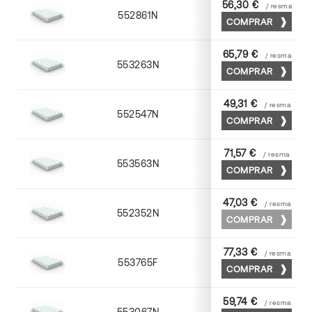
56,30 €
/ resma
552861N
63 x 88
COMPRAR
65,79 €
/ resma
553263N
63 x 88
COMPRAR
49,31 €
/ resma
552547N
45 x 64
COMPRAR
71,57 €
/ resma
553563N
63 x 88
COMPRAR
47,03 €
/ resma
552352N
52 x 70
COMPRAR
77,33 €
/ resma
553765F
65 x 90
COMPRAR
59,74 €
/ resma
553067N
65 x 90