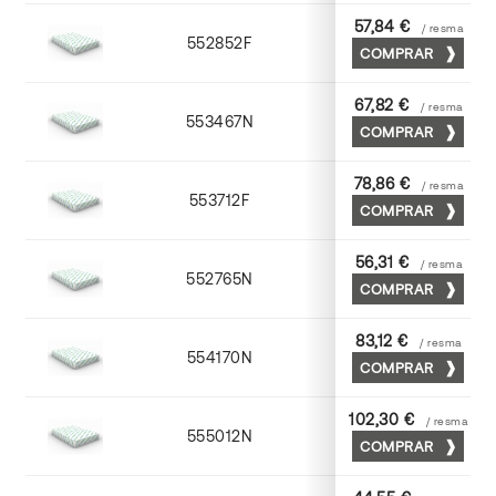
57,84 €
/ resma
552852F
52 x 70
COMPRAR
67,82 €
/ resma
553467N
65 x 90
COMPRAR
78,86 €
/ resma
553712F
72 x 102
COMPRAR
56,31 €
/ resma
552765N
65 x 90
COMPRAR
83,12 €
/ resma
554170N
70 x 100
COMPRAR
102,30 €
/ resma
555012N
72 x 102
COMPRAR