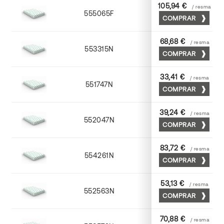
105,94 €
/ resma
555065F
65 x 90
COMPRAR
68,68 €
/ resma
553315N
72 x 102
COMPRAR
33,41 €
/ resma
551747N
45 x 64
COMPRAR
39,24 €
/ resma
552047N
45 x 64
COMPRAR
83,72 €
/ resma
554261N
63 x 88
COMPRAR
53,13 €
/ resma
552563N
63 x 88
COMPRAR
70,88 €
/ resma