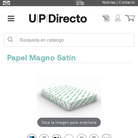
Noticias
|
Contacto
Papel Magno Satín
Toca la imagen para ampliarla