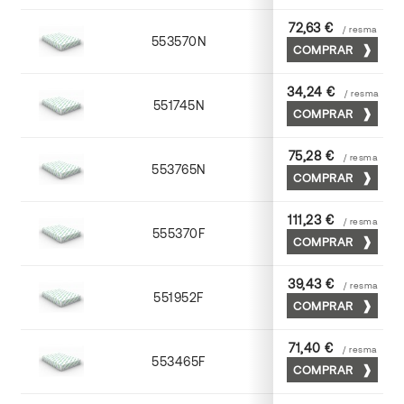
72,63 €
/ resma
553570N
70 x 100
COMPRAR
34,24 €
/ resma
551745N
45 x 64
COMPRAR
75,28 €
/ resma
553765N
65 x 90
COMPRAR
111,23 €
/ resma
555370F
70 x 100
COMPRAR
39,43 €
/ resma
551952F
52 x 70
COMPRAR
71,40 €
/ resma
553465F
65 x 90
COMPRAR