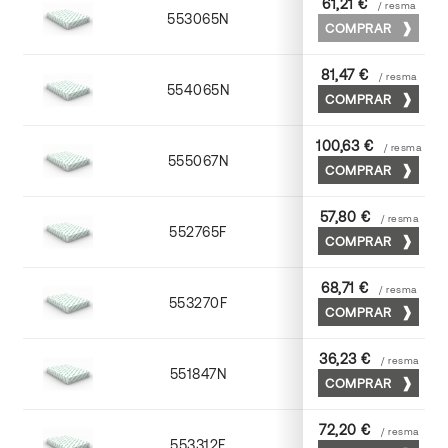
61,21 €
/ resma
553065N
65 x 90
COMPRAR
81,47 €
/ resma
554065N
65 x 90
COMPRAR
100,63 €
/ resma
555067N
65 x 90
COMPRAR
57,80 €
/ resma
552765F
65 x 90
COMPRAR
68,71 €
/ resma
553270F
70 x 100
COMPRAR
36,23 €
/ resma
551847N
45 x 64
COMPRAR
72,20 €
/ resma
553312F
72 x 102