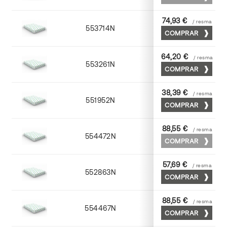
74,93 €
/ resma
553714N
72 x 102
COMPRAR
64,20 €
/ resma
553261N
63 x 88
COMPRAR
38,39 €
/ resma
551952N
52 x 70
COMPRAR
88,55 €
/ resma
554472N
70 x 100
COMPRAR
57,69 €
/ resma
552863N
63 x 88
COMPRAR
88,55 €
/ resma
554467N
65 x 90
COMPRAR