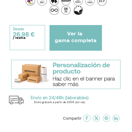
Desde
Ver la
26,98 €
/ resma
gama completa
Envío en 24/48h (laborables)
Envío gratuito a partir de 200€ (sin iva)
done
En favoritos
Compartir