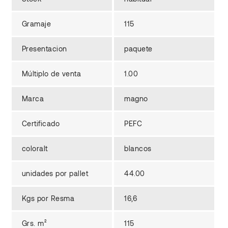
Gramaje
115
Presentacion
paquete
Múltiplo de venta
1.00
Marca
magno
Certificado
PEFC
coloralt
blancos
unidades por pallet
44.00
Kgs por Resma
16,6
Grs. m²
115