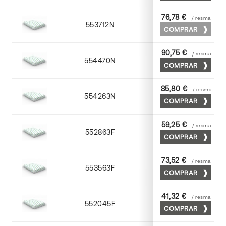
76,78 €
/ resma
553712N
72 x 102
COMPRAR
90,75 €
/ resma
554470N
70 x 100
COMPRAR
85,80 €
/ resma
554263N
63 x 88
COMPRAR
59,25 €
/ resma
552863F
63 x 88
COMPRAR
73,52 €
/ resma
553563F
63 x 88
COMPRAR
41,32 €
/ resma
552045F
45 x 64
COMPRAR