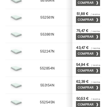
551954N
52 x 70
COMPRAR
51,88 €
/ resma
552561N
63 x 88
COMPRAR
75,47 €
/ resma
553861N
63 x 88
COMPRAR
43,47 €
/ resma
552247N
45 x 64
COMPRAR
54,94 €
/ resma
552854N
52 x 70
COMPRAR
62,39 €
/ resma
553154N
52 x 70
COMPRAR
50,53 €
/ resma
552545N
45 x 64
COMPRAR