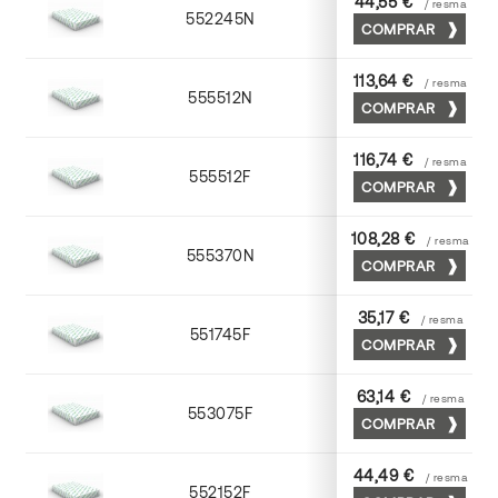
44,55 €
/ resma
552245N
45 x 64
COMPRAR
113,64 €
/ resma
555512N
72 x 102
COMPRAR
116,74 €
/ resma
555512F
72 x 102
COMPRAR
108,28 €
/ resma
555370N
70 x 100
COMPRAR
35,17 €
/ resma
551745F
45 x 64
COMPRAR
63,14 €
/ resma
553075F
75 x 53
COMPRAR
44,49 €
/ resma
552152F
52 x 70