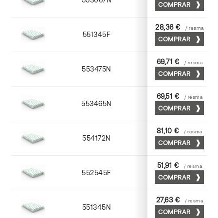
COMPRAR
28,36 €
/ resma
551345F
45 x 64
COMPRAR
69,71 €
/ resma
553475N
75 x 53
COMPRAR
69,51 €
/ resma
553465N
65 x 90
COMPRAR
81,10 €
/ resma
554172N
70 x 100
COMPRAR
51,91 €
/ resma
552545F
45 x 64
COMPRAR
27,63 €
/ resma
551345N
45 x 64
COMPRAR