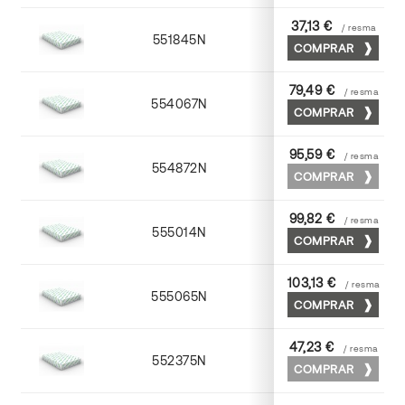
37,13 €
/ resma
551845N
45 x 64
COMPRAR
79,49 €
/ resma
554067N
65 x 90
COMPRAR
95,59 €
/ resma
554872N
70 x 100
COMPRAR
99,82 €
/ resma
555014N
72 x 102
COMPRAR
103,13 €
/ resma
555065N
65 x 90
COMPRAR
47,23 €
/ resma
552375N
75 x 53
COMPRAR