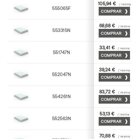
105,94 €
/ resma
555065F
65 x 90
COMPRAR
68,68 €
/ resma
553315N
72 x 102
COMPRAR
33,41 €
/ resma
551747N
45 x 64
COMPRAR
39,24 €
/ resma
552047N
45 x 64
COMPRAR
83,72 €
/ resma
554261N
63 x 88
COMPRAR
53,13 €
/ resma
552563N
63 x 88
COMPRAR
70,88 €
/ resma