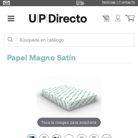
Noticias
|
Contacto
Papel Magno Satín
Toca la imagen para ampliarla