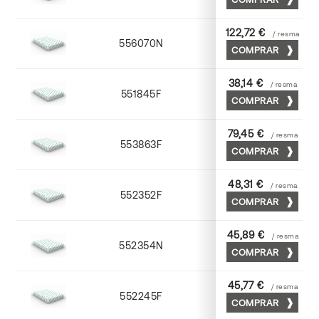
122,72 €
/ resma
556070N
70 x 100
COMPRAR
38,14 €
/ resma
551845F
45 x 64
COMPRAR
79,45 €
/ resma
553863F
63 x 88
COMPRAR
48,31 €
/ resma
552352F
52 x 70
COMPRAR
45,89 €
/ resma
552354N
52 x 70
COMPRAR
45,77 €
/ resma
552245F
45 x 64
COMPRAR