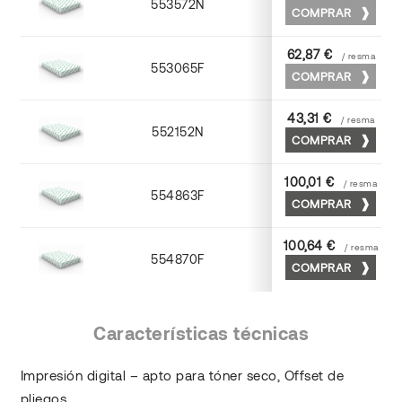
553572N
70 x 100
COMPRAR
62,87 €
/ resma
553065F
65 x 90
COMPRAR
43,31 €
/ resma
552152N
52 x 70
COMPRAR
100,01 €
/ resma
554863F
63 x 88
COMPRAR
100,64 €
/ resma
554870F
70 x 100
COMPRAR
Características técnicas
Impresión digital – apto para tóner seco, Offset de
pliegos