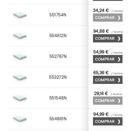
34,24 €
/ resma
551754N
52 x 70
COMPRAR
94,88 €
/ resma
554612N
72 x 102
COMPRAR
54,99 €
/ resma
552767N
65 x 90
COMPRAR
65,36 €
/ resma
553272N
70 x 100
COMPRAR
29,16 €
/ resma
551548N
45 x 64
COMPRAR
94,99 €
/ resma
554861N
63 x 88
COMPRAR