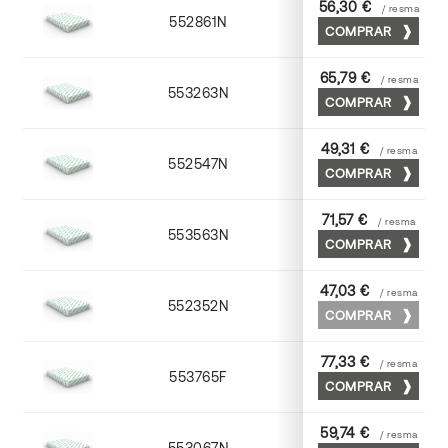
56,30 €
/ resma
552861N
63 x 88
COMPRAR
65,79 €
/ resma
553263N
63 x 88
COMPRAR
49,31 €
/ resma
552547N
45 x 64
COMPRAR
71,57 €
/ resma
553563N
63 x 88
COMPRAR
47,03 €
/ resma
552352N
52 x 70
COMPRAR
77,33 €
/ resma
553765F
65 x 90
COMPRAR
59,74 €
/ resma
553067N
65 x 90