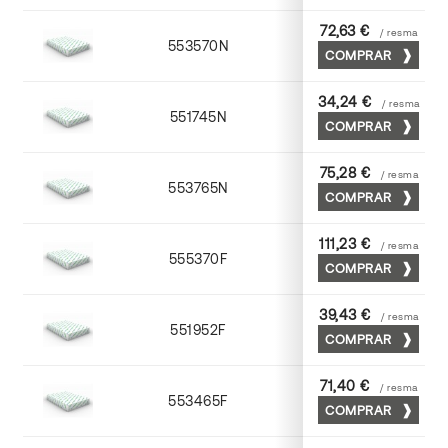
72,63 €
/ resma
553570N
70 x 100
COMPRAR
34,24 €
/ resma
551745N
45 x 64
COMPRAR
75,28 €
/ resma
553765N
65 x 90
COMPRAR
111,23 €
/ resma
555370F
70 x 100
COMPRAR
39,43 €
/ resma
551952F
52 x 70
COMPRAR
71,40 €
/ resma
553465F
65 x 90
COMPRAR