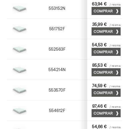
63,94 €
/ resma
553152N
52 x 70
COMPRAR
35,99 €
/ resma
551752F
52 x 70
COMPRAR
54,53 €
/ resma
552563F
63 x 88
COMPRAR
85,53 €
/ resma
554214N
72 x 102
COMPRAR
74,59 €
/ resma
553570F
70 x 100
COMPRAR
97,46 €
/ resma
554612F
72 x 102
COMPRAR
54,66 €
/ resma