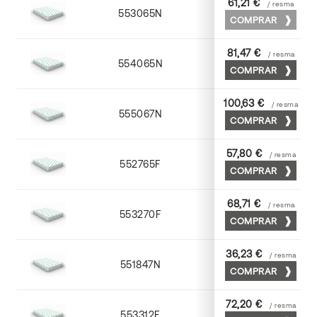
61,21 €
/ resma
553065N
65 x 90
COMPRAR
81,47 €
/ resma
554065N
65 x 90
COMPRAR
100,63 €
/ resma
555067N
65 x 90
COMPRAR
57,80 €
/ resma
552765F
65 x 90
COMPRAR
68,71 €
/ resma
553270F
70 x 100
COMPRAR
36,23 €
/ resma
551847N
45 x 64
COMPRAR
72,20 €
/ resma
553312F
72 x 102