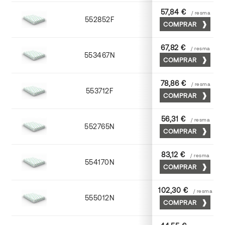
57,84 €
/ resma
552852F
52 x 70
COMPRAR
67,82 €
/ resma
553467N
65 x 90
COMPRAR
78,86 €
/ resma
553712F
72 x 102
COMPRAR
56,31 €
/ resma
552765N
65 x 90
COMPRAR
83,12 €
/ resma
554170N
70 x 100
COMPRAR
102,30 €
/ resma
555012N
72 x 102
COMPRAR