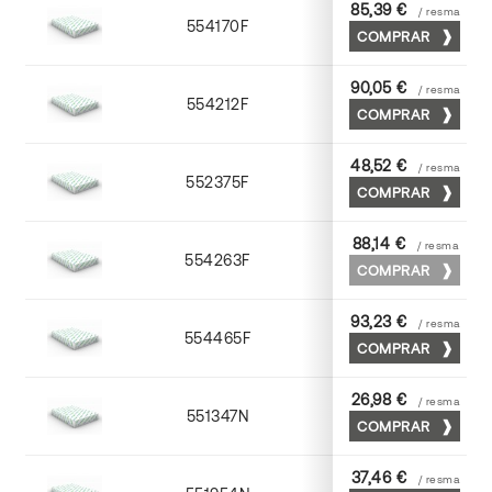
85,39 €
/ resma
554170F
70 x 100
COMPRAR
90,05 €
/ resma
554212F
72 x 102
COMPRAR
48,52 €
/ resma
552375F
75 x 53
COMPRAR
88,14 €
/ resma
554263F
63 x 88
COMPRAR
93,23 €
/ resma
554465F
65 x 90
COMPRAR
26,98 €
/ resma
551347N
45 x 64
COMPRAR
37,46 €
/ resma