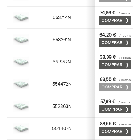
74,93 €
/ resma
553714N
72 x 102
COMPRAR
64,20 €
/ resma
553261N
63 x 88
COMPRAR
38,39 €
/ resma
551952N
52 x 70
COMPRAR
88,55 €
/ resma
554472N
70 x 100
COMPRAR
57,69 €
/ resma
552863N
63 x 88
COMPRAR
88,55 €
/ resma
554467N
65 x 90
COMPRAR