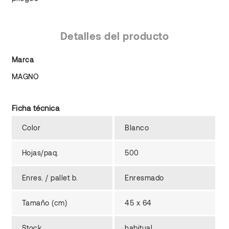
Detalles del producto
Marca
MAGNO
Ficha técnica
Color
Blanco
Hojas/paq.
500
Enres. / pallet b.
Enresmado
Tamaño (cm)
45 x 64
Stock
habitual