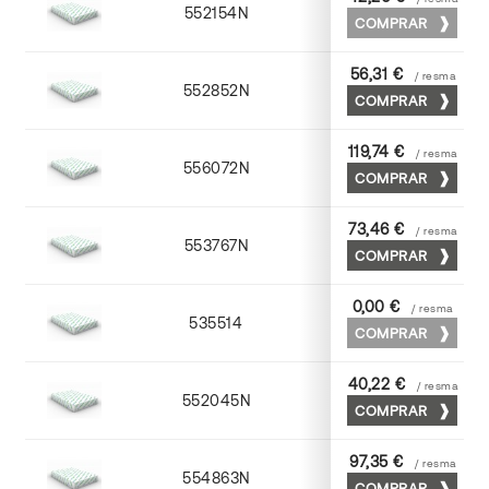
552154N
52 x 70
COMPRAR
56,31 €
/ resma
552852N
52 x 70
COMPRAR
119,74 €
/ resma
556072N
70 x 100
COMPRAR
73,46 €
/ resma
553767N
65 x 90
COMPRAR
0,00 €
/ resma
535514
72 x 102
COMPRAR
40,22 €
/ resma
552045N
45 x 64
COMPRAR
97,35 €
/ resma
554863N
63 x 88
COMPRAR