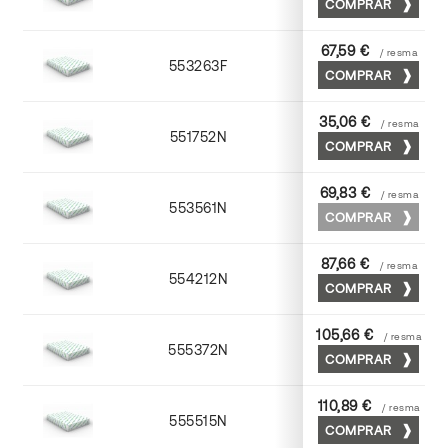
COMPRAR
67,59 €
/ resma
553263F
63 x 88
COMPRAR
35,06 €
/ resma
551752N
52 x 70
COMPRAR
69,83 €
/ resma
553561N
63 x 88
COMPRAR
87,66 €
/ resma
554212N
72 x 102
COMPRAR
105,66 €
/ resma
555372N
70 x 100
COMPRAR
110,89 €
/ resma
555515N
72 x 102
COMPRAR