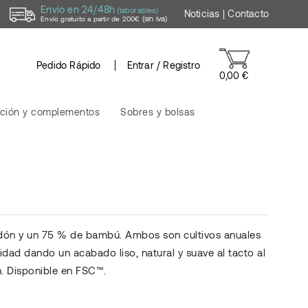
Envío en 24/48h
(laborables)
Noticias
|
Contacto
(sin iva)
Envío gratuito a partir de 200€
Pedido Rápido
Entrar / Registro
0,00 €
ción y complementos
Sobres y bolsas
godón y un 75 % de bambú. Ambos son cultivos anuales
idad dando un acabado liso, natural y suave al tacto al
n. Disponible en FSC™.