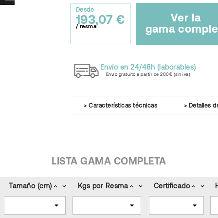
Desde
Ver la
193,07 €
gama comple
/ resma
Envío en 24/48h (laborables)
Envío gratuito a partir de 200€ (sin iva)
Características técnicas
Detalles d
LISTA GAMA COMPLETA
Tamaño (cm)
Kgs por Resma
Certificado
keyboard_arrow_up
keyboard_arrow_down
keyboard_arrow_up
keyboard_arrow_down
keyboard_arrow_up
keyboard_arrow_down