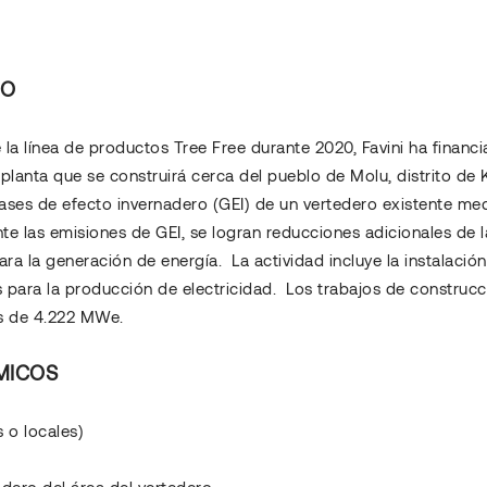
NO
 la línea de productos Tree Free durante 2020, Favini ha finan
lanta que se construirá cerca del pueblo de Molu, distrito de K
gases de efecto invernadero (GEI) de un vertedero existente me
te las emisiones de GEI, se logran reducciones adicionales de la
ara la generación de energía. La actividad incluye la instalaci
para la producción de electricidad. Los trabajos de construcci
es de 4.222 MWe.
MICOS
 o locales)
dero del área del vertedero