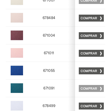
677007
COMPRAR
Matt 07
678484
COMPRAR
Matt 84
671004
COMPRAR
Matt 04
671011
COMPRAR
Matt 11
671055
COMPRAR
Matt 55
671091
COMPRAR
NONE
678499
COMPRAR
Matt 99