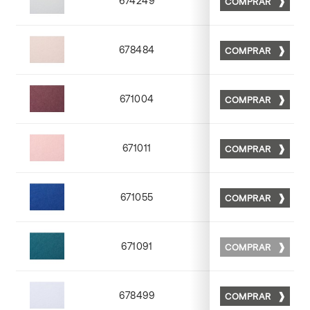
674249
COMPRAR
Matt 49
678484
COMPRAR
Matt 84
671004
COMPRAR
Matt 04
671011
COMPRAR
Matt 11
671055
COMPRAR
Matt 55
671091
COMPRAR
NONE
678499
COMPRAR
Matt 99