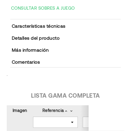
CONSULTAR SOBRES A JUEGO
Características técnicas
Detalles del producto
Más información
Comentarios
.
LISTA GAMA COMPLETA
Imagen
Referencia
Color
keyboard_arrow_up
keyboard_arrow_down
keyboard_arrow_up
keyboard_arrow_down