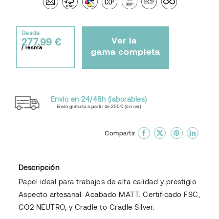
Desde
Ver la
277,99 €
/ resma
gama completa
Envío en 24/48h (laborables)
Envío gratuito a partir de 200€ (sin iva)
done
En favoritos
Compartir
Descripción
Papel ideal para trabajos de alta calidad y prestigio.
Aspecto artesanal. Acabado MATT. Certificado FSC,
CO2 NEUTRO, y Cradle to Cradle Silver.