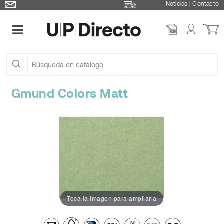
Noticias
|
Contacto
Gmund Colors Matt
Toca la imagen para ampliarla