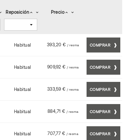
Reposición
Precio
_arrow_down
keyboard_arrow_up
keyboard_arrow_down
keyboard_arrow_up
keyboard_arrow_down
393,20 €
Habitual
COMPRAR
/ resma
909,92 €
Habitual
COMPRAR
/ resma
333,59 €
Habitual
COMPRAR
/ resma
884,71 €
Habitual
COMPRAR
/ resma
707,77 €
Habitual
COMPRAR
/ resma