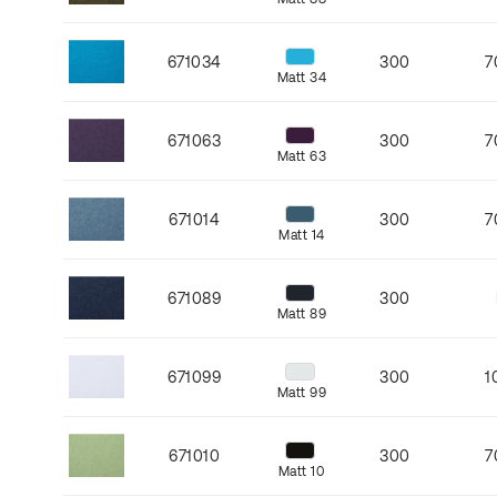
671034
300
7
Matt 34
671063
300
7
Matt 63
671014
300
7
Matt 14
671089
300
Matt 89
671099
300
1
Matt 99
671010
300
7
Matt 10