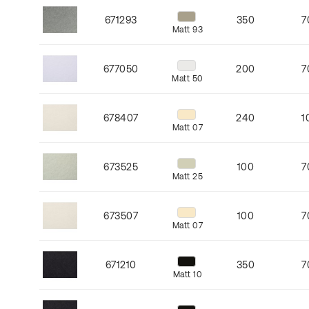
671293
350
7
Matt 93
677050
200
7
Matt 50
678407
240
1
Matt 07
673525
100
7
Matt 25
673507
100
7
Matt 07
671210
350
7
Matt 10