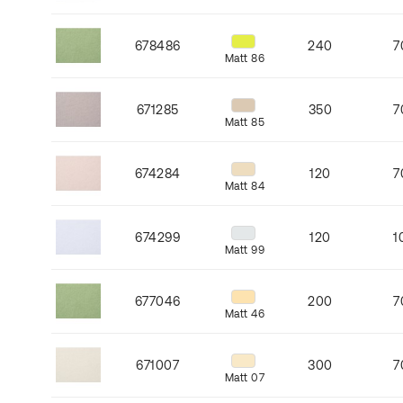
678486
240
7
Matt 86
671285
350
7
Matt 85
674284
120
7
Matt 84
674299
120
1
Matt 99
677046
200
7
Matt 46
671007
300
7
Matt 07