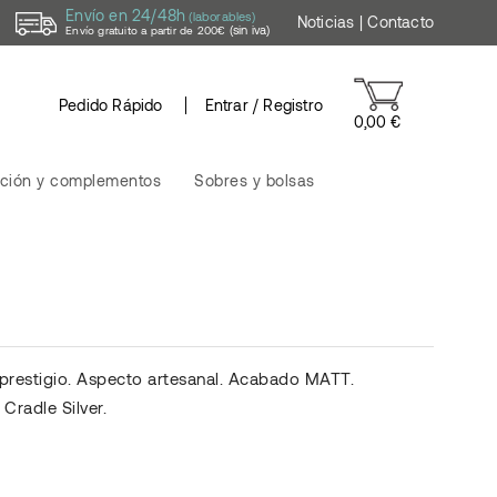
Envío en 24/48h
(laborables)
Noticias
|
Contacto
(sin iva)
Envío gratuito a partir de 200€
Pedido Rápido
Entrar / Registro
0,00 €
ción y complementos
Sobres y bolsas
y prestigio. Aspecto artesanal. Acabado MATT.
Cradle Silver.