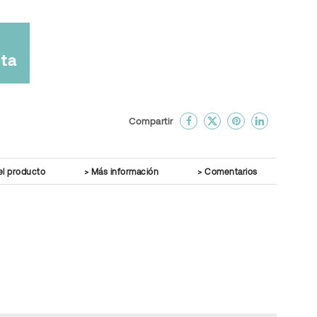
ta
done
En favoritos
Compartir
el producto
Más información
Comentarios