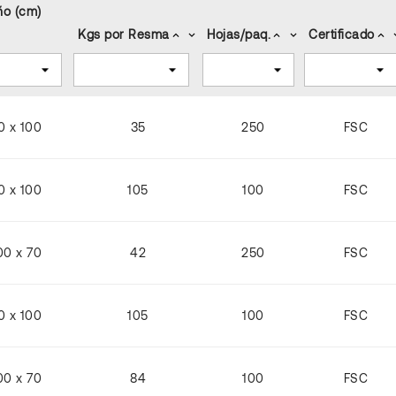
o (cm)
Kgs por Resma
Hojas/paq.
Certificado
keyboard_arrow_up
keyboard_arrow_down
keyboard_arrow_up
keyboard_arrow_down
keyboard_arrow_up
keyboard
0 x 100
35
250
FSC
0 x 100
105
100
FSC
00 x 70
42
250
FSC
0 x 100
105
100
FSC
00 x 70
84
100
FSC