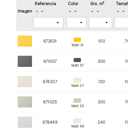
Referencia
Color
Grs. m²
Tamañ
Imagen
keyboard_arrow_up
keyboard_arrow_down
keyboard_arrow_up
keyboard_arrow_down
keyboard_arrow_up
keyboard_arrow_down
keyboard_arrow_up
keyboard_arrow_down
673531
100
7
Matt 31
671057
300
7
Matt 57
674207
120
1
Matt 07
671025
300
7
Matt 25
678449
240
1
Matt 49