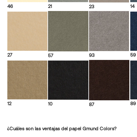
46
21
14
23
27
59
93
57
12
89
10
87
¿Cuáles son las ventajas del papel Gmund Colors?