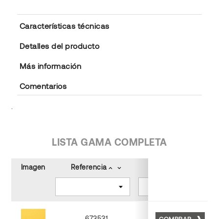
Características técnicas
Detalles del producto
Más información
Comentarios
.
LISTA GAMA COMPLETA
Imagen
Referencia
Color
keyboard_arrow_up
keyboard_arrow_down
keyboard_arrow_up
keyboard_arrow_down
673531
COMPRAR