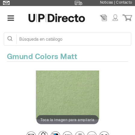
Noticias
|
Contacto
Gmund Colors Matt
Toca la imagen para ampliarla