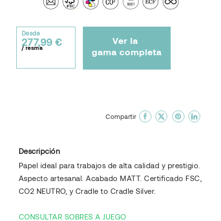
Desde
Ver la
277,99 €
/ resma
gama completa
done
En favoritos
Compartir
Descripción
Papel ideal para trabajos de alta calidad y prestigio.
Aspecto artesanal. Acabado MATT. Certificado FSC,
CO2 NEUTRO, y Cradle to Cradle Silver.
CONSULTAR SOBRES A JUEGO