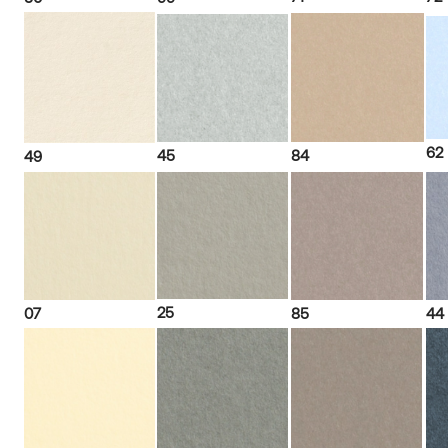
62
45
84
49
25
07
85
44