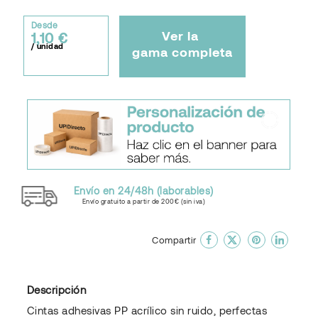
Desde
Ver la
1,10 €
/ unidad
gama completa
Envío en 24/48h (laborables)
Envío gratuito a partir de 200€ (sin iva)
done
En favoritos
Compartir
Descripción
Cintas adhesivas PP acrílico sin ruido, perfectas