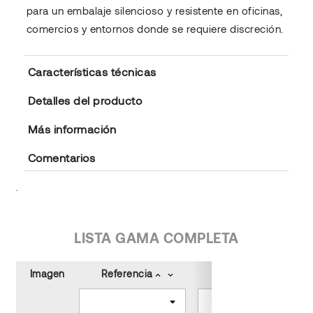
para un embalaje silencioso y resistente en oficinas,
comercios y entornos donde se requiere discreción.
Características técnicas
Detalles del producto
Más información
Comentarios
.
LISTA GAMA COMPLETA
Imagen
Referencia
Color
keyboard_arrow_up
keyboard_arrow_down
keyboard_arrow_up
keyboard_arrow_down