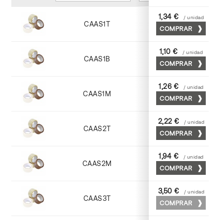
1,34 €
/ unidad
CAAS1T
Transparente
COMPRAR
1,10 €
/ unidad
CAAS1B
COMPRAR
Blanco
1,26 €
/ unidad
CAAS1M
COMPRAR
Marrón
2,22 €
/ unidad
CAAS2T
Transparente
COMPRAR
1,94 €
/ unidad
CAAS2M
COMPRAR
Marrón
3,50 €
/ unidad
CAAS3T
Transparente
COMPRAR