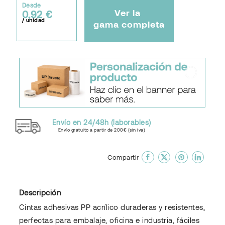
Desde
Ver la
0,92 €
/ unidad
gama completa
Envío en 24/48h (laborables)
Envío gratuito a partir de 200€ (sin iva)
done
En favoritos
Compartir
Descripción
Cintas adhesivas PP acrílico duraderas y resistentes,
perfectas para embalaje, oficina e industria, fáciles