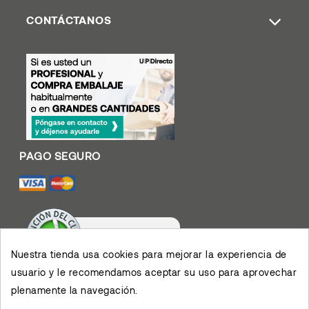
CONTÁCTANOS
Nuestra tienda usa cookies para mejorar la experiencia de
usuario y le recomendamos aceptar su uso para aprovechar
Valoración De Clientes
plenamente la navegación.
4.4
/
5
Muy contento con el
servicio y los productos,
permiten el desarrollo de