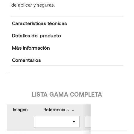
de aplicar y seguras.
Características técnicas
Detalles del producto
Más información
Comentarios
.
LISTA GAMA COMPLETA
Imagen
Referencia
Tipo de Cinta
keyboard_arrow_up
keyboard_arrow_down
keyboard_arrow_up
keyboard_arrow_down